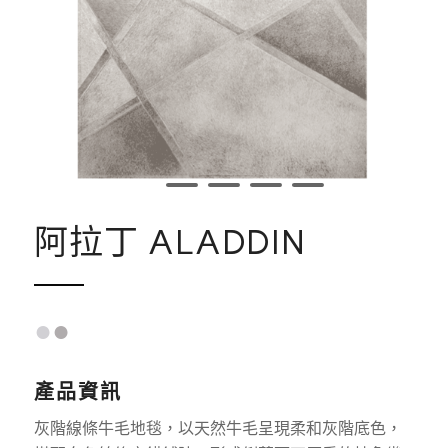
1
2
3
4
5
阿拉丁 ALADDIN
●
●
產品資訊
灰階線條牛毛地毯，以天然牛毛呈現柔和灰階底色，