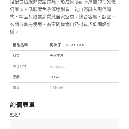
搭配白色線條交錯鋪陳，形成俐落而不厚重的抽象幾
何層次。低彩度色系沉穩耐看，能自然融入現代簡
約、精品灰階或高質感居家空間。適合客廳、臥室、
玄關或書房使用，為空間增添自然材質與低調設計
感。
產品名稱
阿拉丁 ALADDIN
材質
天然牛皮
現貨尺寸
90×150 cm
厚度
9±1 mm
重量
2.5 kg/m²
詢價表單
姓名*