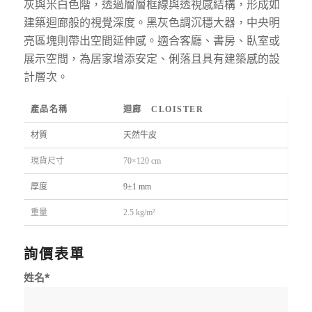
灰與米白色階，透過層層框線與透視感結構，形成如
建築迴廊般的視覺深度。黑灰色調沉穩大器，中央明
亮區塊則帶出空間延伸感。適合客廳、書房、臥室或
展示空間，為居家增添安定、俐落且具有建築感的設
計層次。
產品名稱
迴廊 CLOISTER
材質
天然牛皮
現貨尺寸
70×120 cm
厚度
9±1 mm
重量
2.5 kg/m²
詢價表單
姓名*