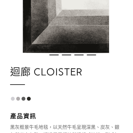
1
2
3
4
5
迴廊 CLOISTER
●
●
●
●
產品資訊
黑灰框景牛毛地毯，以天然牛毛呈現深黑、炭灰、銀