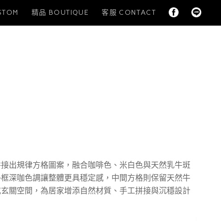
STOM
精品 BOUTIQUE
客服 CONTACT
拼接出規律方格圖案，融合咖啡色、米白色與天然乳牛斑
外框深咖色調讓整體更具穩定感，中間方格則保留天然牛
或玄關空間，為居家增添自然材質、手工拼接與沉穩設計