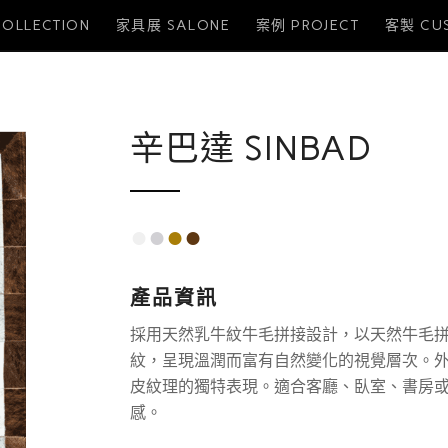
OLLECTION
家具展 SALONE
案例 PROJECT
客製 CU
辛巴達 SINBAD
●
●
●
●
產品資訊
採用天然乳牛紋牛毛拼接設計，以天然牛毛
紋，呈現溫潤而富有自然變化的視覺層次。
皮紋理的獨特表現。適合客廳、臥室、書房
感。