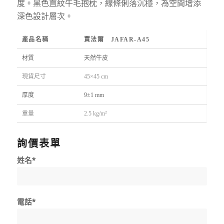
度。黑色直紋牛毛抱枕，線條俐落沉穩，為空間增添
深色設計層次。
產品名稱
賈法爾 JAFAR-A45
材質
天然牛皮
現貨尺寸
45×45 cm
厚度
9±1 mm
重量
2.5 kg/m²
詢價表單
姓名*
電話*