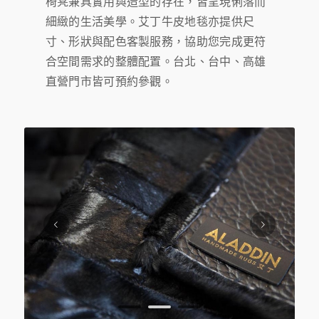
椅凳兼具實用與造型的存在，皆呈現俐落而
細緻的生活美學。艾丁牛皮地毯亦提供尺
寸、形狀與配色客製服務，協助您完成更符
合空間需求的整體配置。台北、台中、高雄
直營門市皆可預約參觀。
下一頁
1
2
3