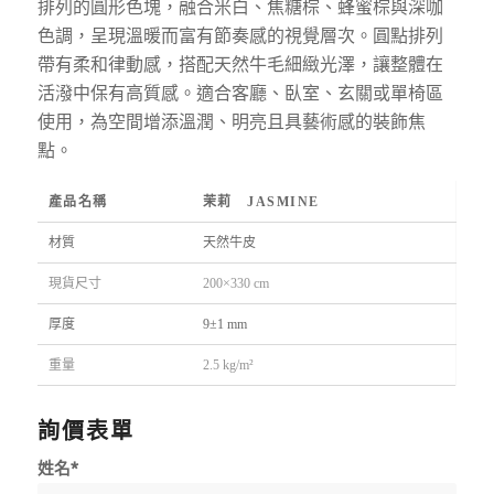
排列的圓形色塊，融合米白、焦糖棕、蜂蜜棕與深咖
色調，呈現溫暖而富有節奏感的視覺層次。圓點排列
帶有柔和律動感，搭配天然牛毛細緻光澤，讓整體在
活潑中保有高質感。適合客廳、臥室、玄關或單椅區
使用，為空間增添溫潤、明亮且具藝術感的裝飾焦
點。
產品名稱
茉莉 JASMINE
材質
天然牛皮
現貨尺寸
200×330 cm
厚度
9±1 mm
重量
2.5 kg/m²
詢價表單
姓名*