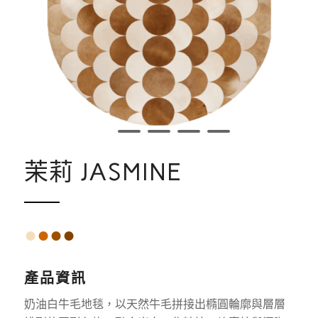
1
2
3
4
5
茉莉 JASMINE
●
●
●
●
產品資訊
奶油白牛毛地毯，以天然牛毛拼接出橢圓輪廓與層層