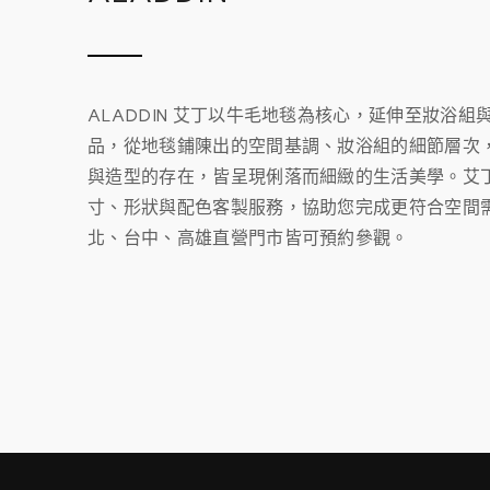
ALADDIN 艾丁以牛毛地毯為核心，延伸至妝浴
品，從地毯鋪陳出的空間基調、妝浴組的細節層次
與造型的存在，皆呈現俐落而細緻的生活美學。艾
寸、形狀與配色客製服務，協助您完成更符合空間
北、台中、高雄直營門市皆可預約參觀。