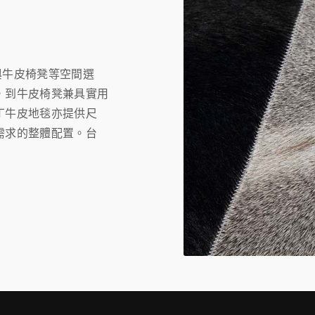
組與牛皮椅凳等空間選
，到牛皮椅凳兼具實用
丁牛皮地毯亦提供尺
需求的整體配置。台