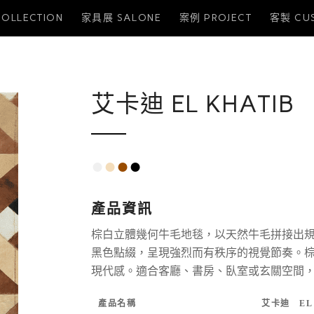
OLLECTION
家具展 SALONE
案例 PROJECT
客製 CU
艾卡迪 EL KHATIB
●
●
●
●
產品資訊
棕白立體幾何牛毛地毯，以天然牛毛拼接出
黑色點綴，呈現強烈而有秩序的視覺節奏。
現代感。適合客廳、書房、臥室或玄關空間
產品名稱
艾卡迪 EL 