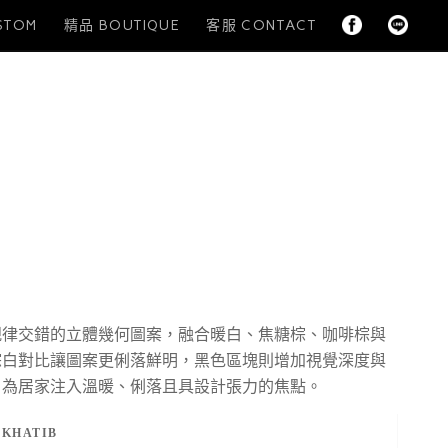
STOM
精品 BOUTIQUE
客服 CONTACT
規律交錯的立體幾何圖案，融合暖白、焦糖棕、咖啡棕與
棕白對比讓圖案更俐落鮮明，黑色區塊則增加視覺深度與
，為居家注入溫暖、俐落且具設計張力的焦點。
KHATIB