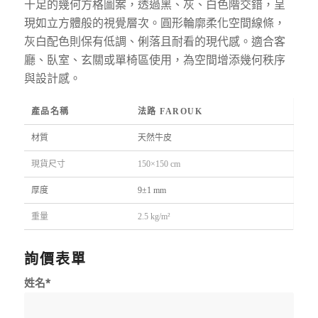
十足的幾何方格圖案，透過黑、灰、白色階交錯，呈
現如立方體般的視覺層次。圓形輪廓柔化空間線條，
灰白配色則保有低調、俐落且耐看的現代感。適合客
廳、臥室、玄關或單椅區使用，為空間增添幾何秩序
與設計感。
產品名稱
法路 FAROUK
材質
天然牛皮
現貨尺寸
150×150 cm
厚度
9±1 mm
重量
2.5 kg/m²
詢價表單
姓名*