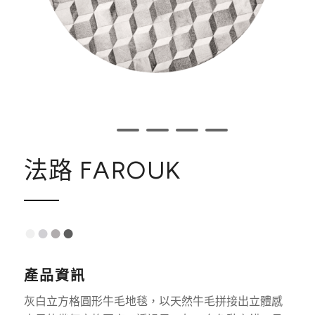
1
2
3
4
5
法路 FAROUK
●
●
●
●
產品資訊
灰白立方格圓形牛毛地毯，以天然牛毛拼接出立體感