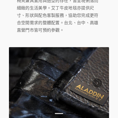
椅凳兼具實用與造型的存在，皆呈現俐落而
細緻的生活美學。艾丁牛皮地毯亦提供尺
寸、形狀與配色客製服務，協助您完成更符
合空間需求的整體配置。台北、台中、高雄
直營門市皆可預約參觀。
下一頁
1
2
3