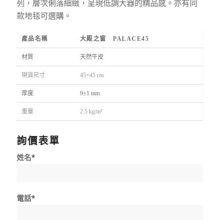
列，層次俐落細緻，呈現低調大器的精品感。亦有同
款地毯可選購。
產品名稱
大殿之窗 PALACE45
材質
天然牛皮
現貨尺寸
45×45 cm
厚度
9±1 mm
重量
2.5 kg/m²
詢價表單
姓名*
電話*