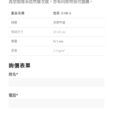
為空間增添自然層次感。亦有同款地毯可選購。
產品名稱
佐拉 ZORA
材質
天然牛皮
現貨尺寸
45×45 cm
厚度
9±1 mm
重量
2.5 kg/m²
詢價表單
姓名*
電話*