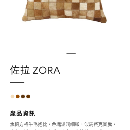
1
2
佐拉 ZORA
●
●
●
●
產品資訊
焦糖方格牛毛抱枕，色塊溫潤細緻，似馬賽克圖騰，